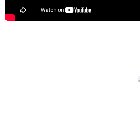
Ф
A
B