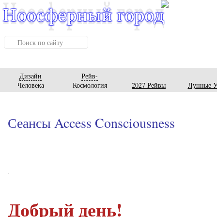
Дизайн
Рейв-
Человека
Космология
2027 Рейвы
Лунные У
Сеансы Access Consciousness
Добрый день!