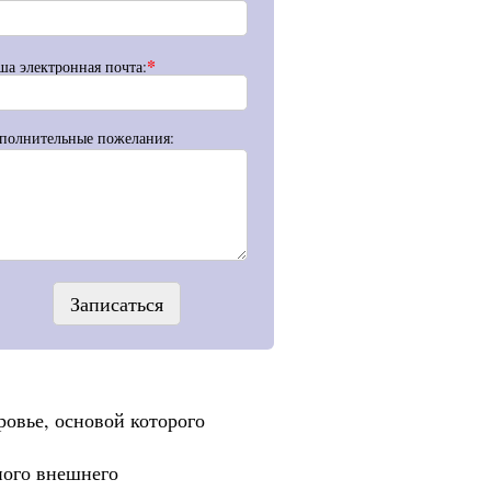
*
ша электронная почта:
полнительные пожелания:
Записаться
овье, основой которого
ного внешнего