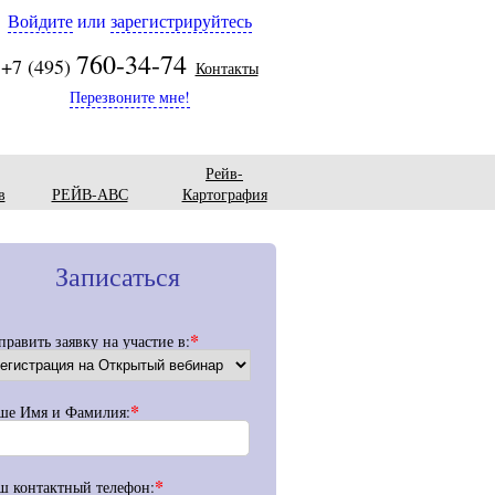
Войдите
или
зарегистрируйтесь
760-34-74
+7 (495)
Контакты
Перезвоните мне!
Рейв-
в
РЕЙВ-АВС
Картография
Записаться
*
править заявку на участие в:
*
ше Имя и Фамилия:
*
ш контактный телефон: