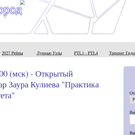
2027 Рейвы
Лунные Узлы
PTL1 - PTL4
Тренинг Гидо
:00 (мск) - Открытый
р Заура Кулиева "Практика
ета"
От
Ва
Ва